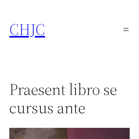
Ga
naar
CHJC
de
inhoud
Praesent libro se
cursus ante